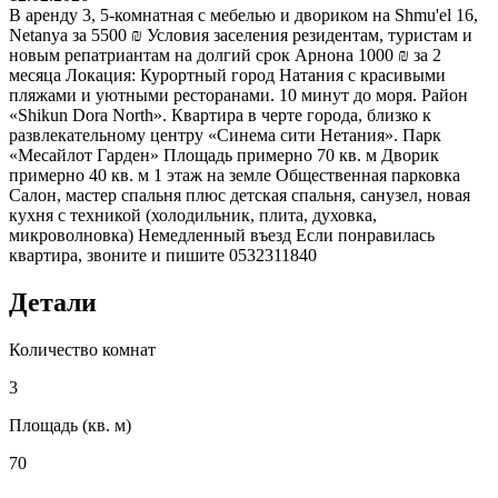
В аренду 3, 5-комнатная с мебелью и двориком на Shmu'el 16,
Netanya за 5500 ₪ Условия заселения резидентам, туристам и
новым репатриантам на долгий срок Арнона 1000 ₪ за 2
месяца Локация: Курортный город Натания с красивыми
пляжами и уютными ресторанами. 10 минут до моря. Район
«Shikun Dora North». Квартира в черте города, близко к
развлекательному центру «Синема сити Нетания». Парк
«Месайлот Гарден» Площадь примерно 70 кв. м Дворик
примерно 40 кв. м 1 этаж на земле Общественная парковка
Салон, мастер спальня плюс детская спальня, санузел, новая
кухня с техникой (холодильник, плита, духовка,
микроволновка) Немедленный въезд Если понравилась
квартира, звоните и пишите 0532311840
Детали
Количество комнат
3
Площадь (кв. м)
70