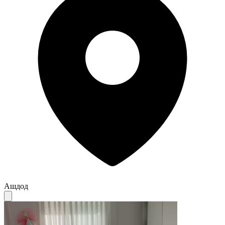
Ашдод