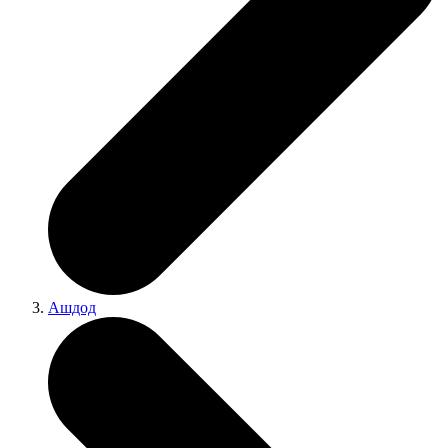
Ашдод